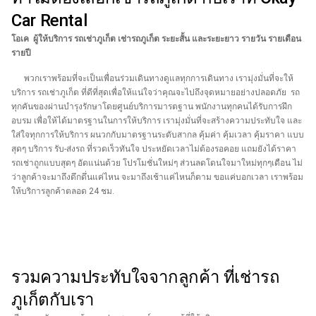
Car Rental
โอเค ผู้ให้บริการ รถเช่าภูเก็ต เช่ารถภูเก็ต ระยะสั้น และระยะยาว รายวัน รายเดือน
รายปี
พวกเราพร้อมที่จะเป็นเพื่อนร่วมเดินทางดูแลทุกการเดินทาง เรามุ่งมั่นที่จะให้
บริการ รถเช่าภูเก็ต ที่ดีที่สุดเพื่อให้แน่ใจว่าคุณจะไปถึงจุดหมายอย่างปลอดภัย รถ
ทุกคันของผ่านบำรุงรักษาโดยศูนย์บริการมารตฐาน พนักงานทุกคนได้รับการฝึก
อบรม เพื่อให้ได้มาตรฐานในการให้บริการ เรามุ่งมั่นที่จะสร้างความประทับใจ และ
ใส่ใจทุกการให้บริการ ผนวกกับมาตรฐานระดับสากล คุ้มค่า คุ้มเวลา คุ้มราคา แบบ
สุดๆ บริการ รับ-ส่งรถ ที่รวดเร็วทันใจ ประหยัดเวลาไม่ต้องรอคอย แถมยังได้ราคา
รถเช่าถูกแบบสุดๆ อัดแน่นด้วย โปรโมชั่นใหม่ๆ ส่วนลดโดนใจมาใหม่ทุกๆเดือน ไม่
ว่าลูกค้าจะมาถึงดึกดึ่นแค่ไหน จะมาถึงเช้าแค่ไหนก็ตาม ขอแค่บอกเวลา เราพร้อม
ให้บริการลูกค้าตลอด 24 ชม.
ดูวิดีโอ
รวมความประทับใจจากลูกค้า ที่เช่ารถ
ภูเก็ตกับเรา