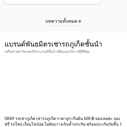
ตกที่เขาว่ากันว่าสวยที่สุดในประเทศไทยเลยทีเดียว
ก็ว่าได้ ใครมาแถวรา
บทความทั้งหมด
arrow_forward
แบรนด์พันธมิตรเช่ารถภูเก็ตชั้นนำ
เครือข่ายพาร์ทเนอร์กับแบรนด์ชั้นนำเพื่อมอบบริการที่ดีที่สุด
OKAY รถเช่าภูเก็ต เช่ารถภูเก็ต ราคาถูก เริ่มต้น 600 ฿ จองเลยค่ะ จอง
ฟรี รถใหม่ เงื่อนไขน้อย ไม่ต้องวางเงินค้ำประกัน พร้อมประกันภัยชั้น 1